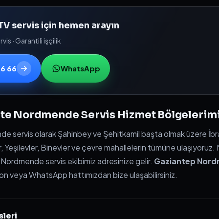
 servis için hemen arayın
is · Garantili işçilik
66 66
WhatsApp
'te Nordmende Servis Hizmet Bölgelerim
 servis olarak Şahinbey ve Şehitkamil başta olmak üzere İbrah
, Yeşilevler, Binevler ve çevre mahallelerin tümüne ulaşıyoru
n Nordmende servis ekibimiz adresinize gelir.
Gaziantep Nord
on veya WhatsApp hattımızdan bize ulaşabilirsiniz.
sleri