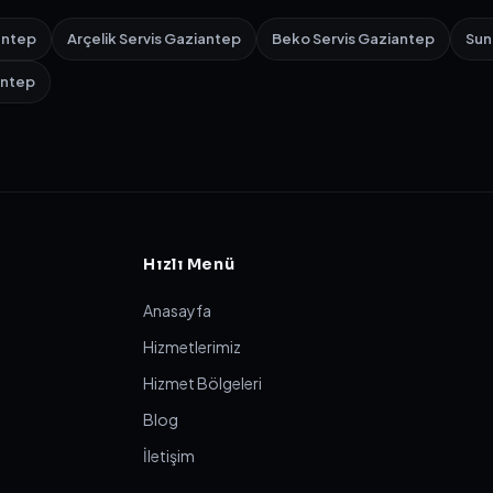
antep
Arçelik Servis Gaziantep
Beko Servis Gaziantep
Sun
antep
Hızlı Menü
Anasayfa
Hizmetlerimiz
Hizmet Bölgeleri
Blog
İletişim