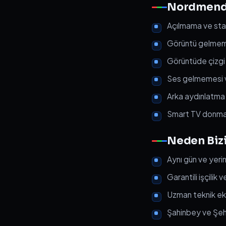
Nordmende 
Açılmama ve st
Görüntü gelmeme
Görüntüde çizgi
Ses gelmemesi ve
Arka aydınlatma 
Smart TV donması
Neden Bizi
Aynı gün ve yeri
Garantili işçilik
Uzman teknik ekip
Şahinbey ve Şehi