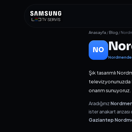
Anasayfa
/
Blog
/ Nord
Nor
NO
Nordmende TV
Şık tasarımlı Nor
televizyonunuzda b
onarım sunuyoruz.
Aradığınız
Nordmend
ister anakart arızas
Gaziantep Nordme