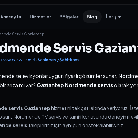
Anasayfa
Hizmetler
Bölgeler
Blog
İletişim
mende Servis Gaziantep
dmende Servis Gazian
 Servis & Tamiri · Şahinbey / Şehitkamil
dmende televizyonlar uygun fiyatlı çözümler sunar. Nord
ir arıza mı var?
Gaziantep Nordmende servis
olarak yer
e servis Gaziantep
hizmetini tek çatı altında veriyoruz. İst
ı olsun; Nordmende TV servis ve tamiri konusunda deneyimli eki
nde servis
talepleriniz için aynı gün destek alabilirsiniz.