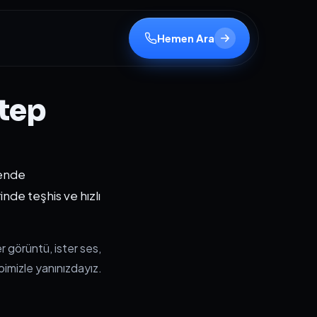
Hemen Ara
tep
mende
inde teşhis ve hızlı
er görüntü, ister ses,
bimizle yanınızdayız.