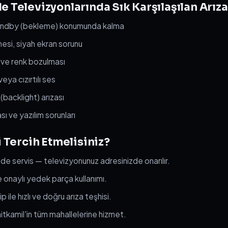
Televizyonlarında Sık Karşılaşılan Arıza
andby (bekleme) konumunda kalma
si, siyah ekran sorunu
 ve renk bozulması
ya cızırtılı ses
(backlight) arızası
 ve yazılım sorunları
 Tercih Etmelisiniz?
nde servis — televizyonunuz adresinizde onarılır.
 ve onaylı yedek parça kullanımı.
 ile hızlı ve doğru arıza teşhisi.
tkamil'in tüm mahallelerine hizmet.