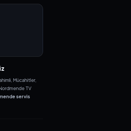
iz
imli, Mücahitler,
z. Nordmende TV
mende servis